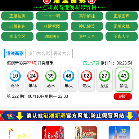
正版挂牌
一肖一码
高手解挂
正版图库
老版跑狗
挂牌密图
神机妙算
正版玄机
图库专区
独家四肖
资料大全
图库大全