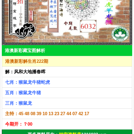
港澳新彩藏宝图解析
港澳新彩解生肖222期
解：风和大地播春晖
七肖：猴鼠龙牛猪蛇虎
五肖：猴鼠龙牛猪
三肖：猴鼠龙
主特：45 48 08 39 10 13 23 27 44 07 42 17
今期开：？00