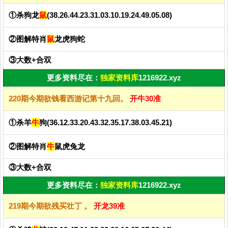
①杀狗龙
鼠
(38.26.44.23.31.03.10.19.24.49.05.08)
②图解特肖
鼠
龙虎狗蛇
③大数+合双
更多资料尽在：
独家资料库
1216922.xyz
220期今期欲钱看西游记第十九回。
开牛30准
①杀羊
牛
狗(36.12.33.20.43.32.35.17.38.03.45.21)
②图解特肖
牛
鼠虎兔龙
③大数+合双
更多资料尽在：
独家资料库
1216922.xyz
219期今期欲残买壮丁 。
开龙39准