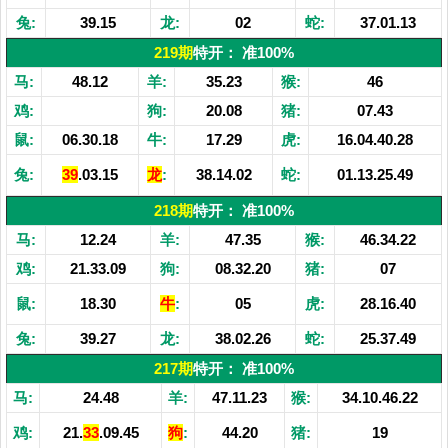
兔:
39.15
龙:
02
蛇:
37.01.13
219期
特开：
准100%
马:
48.12
羊:
35.23
猴:
46
鸡:
狗:
20.08
猪:
07.43
鼠:
06.30.18
牛:
17.29
虎:
16.04.40.28
兔:
39
.03.15
龙
:
38.14.02
蛇:
01.13.25.49
218期
特开：
准100%
马:
12.24
羊:
47.35
猴:
46.34.22
鸡:
21.33.09
狗:
08.32.20
猪:
07
鼠:
18.30
牛
:
05
虎:
28.16.40
兔:
39.27
龙:
38.02.26
蛇:
25.37.49
217期
特开：
准100%
马:
24.48
羊:
47.11.23
猴:
34.10.46.22
鸡:
21.
33
.09.45
狗
:
44.20
猪:
19