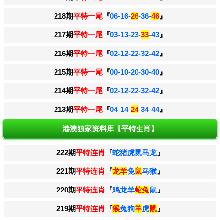
218期
平特一尾
『
06-16-
26
-36-
46
』
217期
平特一尾
『
03-13-23-
33
-43
』
216期
平特一尾
『
02-12-22-32-42
』
215期
平特一尾
『
00-10-20-30-40
』
214期
平特一尾
『
02-12-22-32-42
』
213期
平特一尾
『
04-14-
24
-34-44
』
港澳独家资料库【平特生肖】
222期
平特连肖
『
蛇猪虎鼠马龙
』
221期
平特连肖
『
龙
羊
兔
鼠
马猴
』
220期
平特连肖
『
鸡龙羊
蛇
兔
鼠
』
219期
平特连肖
『
猴
兔狗
羊
虎
鼠
』