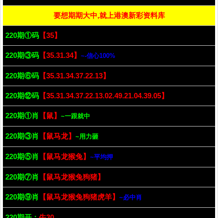
要想期期大中,就上港澳新彩资料库
220期①码
【35】
220期③码
【35.31.34】
~-信心100%
220期⑥码
【35.31.34.37.22.13】
220期⑫码
【35.31.34.37.22.13.02.49.21.04.39.05】
220期①肖
【鼠】
~一跟就中
220期③肖
【鼠马龙】
~用力砸
220期⑤肖
【鼠马龙猴兔】
~平均押
220期⑦肖
【鼠马龙猴兔狗猪】
220期⑨肖
【鼠马龙猴兔狗猪虎羊】
~必中肖
220期开：
牛30