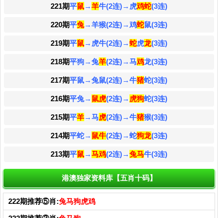
221期
平
鼠
→
羊
牛(2连)→虎
鸡
蛇
(3连)
220期
平
兔
→羊猴(2连)→鸡
蛇
鼠(3连)
219期
平
鼠
→虎牛(2连)→
蛇
虎
龙
(3连)
218期
平狗→兔
羊
(2连)→马
鸡
龙(3连)
217期
平鼠→兔鼠(2连)→牛
猪
蛇(3连)
216期
平兔→
鼠
虎
(2连)→
虎
狗
蛇(3连)
215期
平
羊
→马
虎
(2连)→牛
猪
猴(3连)
214期
平蛇→
鼠
牛
(2连)→蛇
狗
龙
(3连)
213期
平
鼠
→
马
鸡
(2连)→
兔
马
牛(3连)
港澳独家资料库【五肖十码】
222期推荐⑤肖:
兔马狗虎鸡