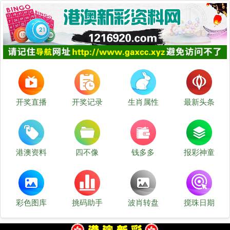
开奖直播
开奖记录
生肖属性
最新头条
港澳资料
四不像
钱多多
报彩神童
彩色图库
挑码助手
波肖转盘
搅珠日期