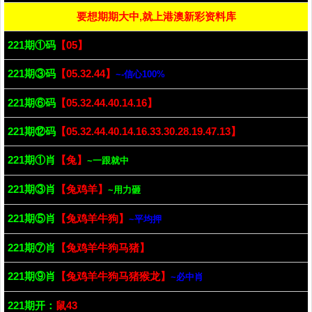
要想期期大中,就上港澳新彩资料库
221期①码
【05】
221期③码
【05.32.44】
~-信心100%
221期⑥码
【05.32.44.40.14.16】
221期⑫码
【05.32.44.40.14.16.33.30.28.19.47.13】
221期①肖
【兔】
~一跟就中
221期③肖
【兔鸡羊】
~用力砸
221期⑤肖
【兔鸡羊牛狗】
~平均押
221期⑦肖
【兔鸡羊牛狗马猪】
221期⑨肖
【兔鸡羊牛狗马猪猴龙】
~必中肖
221期开：
鼠43