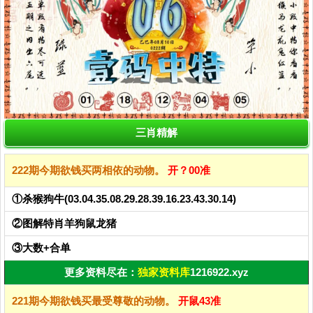
三肖精解
222期今期欲钱买两相依的动物。
开？00准
①杀猴狗牛(03.04.35.08.29.28.39.16.23.43.30.14)
②图解特肖羊狗鼠龙猪
③大数+合单
更多资料尽在：
独家资料库
1216922.xyz
221期今期欲钱买最受尊敬的动物。
开鼠43准