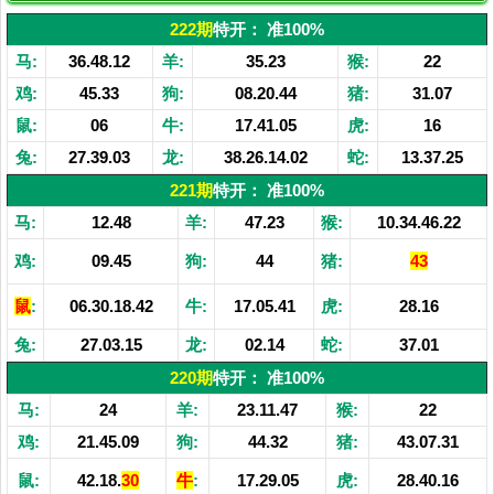
222期
特开：
准100%
马:
36.48.12
羊:
35.23
猴:
22
鸡:
45.33
狗:
08.20.44
猪:
31.07
鼠:
06
牛:
17.41.05
虎:
16
兔:
27.39.03
龙:
38.26.14.02
蛇:
13.37.25
221期
特开：
准100%
马:
12.48
羊:
47.23
猴:
10.34.46.22
鸡:
09.45
狗:
44
猪:
43
鼠
:
06.30.18.42
牛:
17.05.41
虎:
28.16
兔:
27.03.15
龙:
02.14
蛇:
37.01
220期
特开：
准100%
马:
24
羊:
23.11.47
猴:
22
鸡:
21.45.09
狗:
44.32
猪:
43.07.31
鼠:
42.18.
30
牛
:
17.29.05
虎:
28.40.16