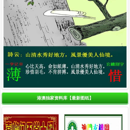
港澳独家资料库【最新图纸】