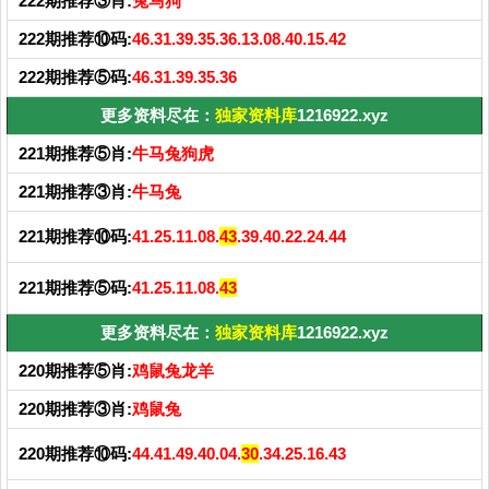
222期推荐③肖:
兔马狗
222期推荐⑩码:
46.31.39.35.36.13.08.40.15.42
222期推荐⑤码:
46.31.39.35.36
更多资料尽在：
独家资料库
1216922.xyz
221期推荐⑤肖:
牛马兔狗虎
221期推荐③肖:
牛马兔
221期推荐⑩码:
41.25.11.08.
43
.39.40.22.24.44
221期推荐⑤码:
41.25.11.08.
43
更多资料尽在：
独家资料库
1216922.xyz
220期推荐⑤肖:
鸡鼠兔龙羊
220期推荐③肖:
鸡鼠兔
220期推荐⑩码:
44.41.49.40.04.
30
.34.25.16.43