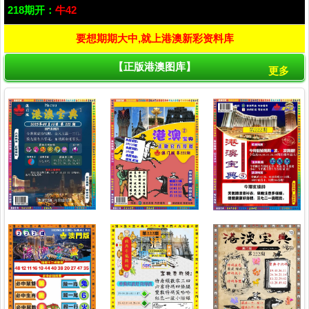
218期开：
牛42
要想期期大中,就上港澳新彩资料库
【正版港澳图库】
更多