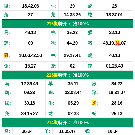
鼠:
18.42.06
牛:
29
虎:
28
兔:
27
龙:
14.38.26
蛇:
13.37.01
216期
特开：
准100%
马:
48.12
羊:
35.23
猴:
22.10
鸡:
09
狗:
44.20
猪:
43.19.
31
.07
鼠
:
18.06.42.30
牛:
29.17.41
虎:
40.16
兔:
15.27
龙:
02
蛇:
01.25.49
215期
特开：
准100%
马:
12.36.48
羊:
35.11
猴:
34.22
鸡:
09.33
狗:
32.08.44
猪:
19.31.07
鼠:
30.18
牛:
05.29
虎
:
28.16
兔:
39.15.27
龙:
02.38
蛇:
25.13
214期
特开：
准100%
马:
36.24
羊:
11.35.47
猴:
10.34