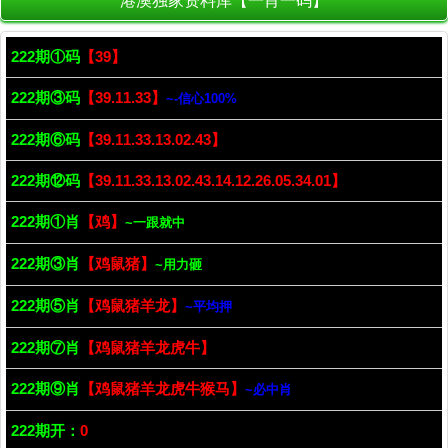
港澳独家资料库【一肖一码】
222期①码
【39】
222期③码
【39.11.33】
~-信心100%
222期⑥码
【39.11.33.13.02.43】
222期⑫码
【39.11.33.13.02.43.14.12.26.05.34.01】
222期①肖
【鸡】
~一跟就中
222期③肖
【鸡鼠猪】
~用力砸
222期⑤肖
【鸡鼠猪羊龙】
~平均押
222期⑦肖
【鸡鼠猪羊龙虎牛】
222期⑨肖
【鸡鼠猪羊龙虎牛猴马】
~必中肖
222期开：
0