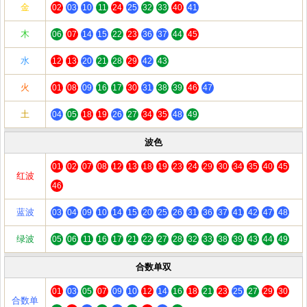
金
02
03
10
11
24
25
32
33
40
41
木
06
07
14
15
22
23
36
37
44
45
水
12
13
20
21
28
29
42
43
火
01
08
09
16
17
30
31
38
39
46
47
土
04
05
18
19
26
27
34
35
48
49
波色
01
02
07
08
12
13
18
19
23
24
29
30
34
35
40
45
红波
46
蓝波
03
04
09
10
14
15
20
25
26
31
36
37
41
42
47
48
绿波
05
06
11
16
17
21
22
27
28
32
33
38
39
43
44
49
合数单双
01
03
05
07
09
10
12
14
16
18
21
23
25
27
29
30
合数单