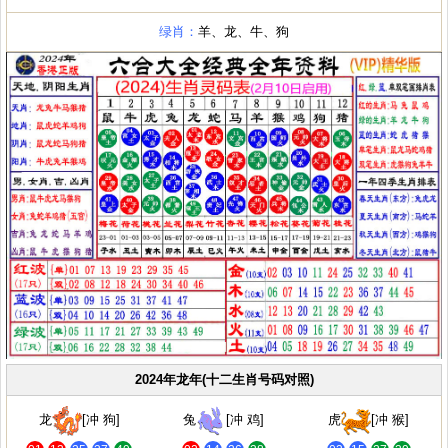
绿肖：
羊、龙、牛、狗
2024年龙年(十二生肖号码对照)
龙
[冲 狗]
兔
[冲 鸡]
虎
[冲 猴]