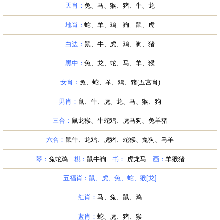
天肖：
兔、马、猴、猪、牛、龙
地肖：
蛇、羊、鸡、狗、鼠、虎
白边：
鼠、牛、虎、鸡、狗、猪
黑中：
兔、龙、蛇、马、羊、猴
女肖：
兔、蛇、羊、鸡、猪(五宫肖)
男肖：
鼠、牛、虎、龙、马、猴、狗
三合：
鼠龙猴、牛蛇鸡、虎马狗、兔羊猪
六合：
鼠牛、龙鸡、虎猪、蛇猴、兔狗、马羊
琴：
兔蛇鸡
棋：
鼠牛狗
书：
虎龙马
画：
羊猴猪
五福肖：鼠、虎、兔、蛇、猴[龙]
红肖：
马、兔、鼠、鸡
蓝肖：
蛇、虎、猪、猴