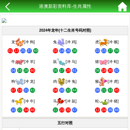
港澳新彩资料库-生肖属性
2024年龙年(十二生肖号码对照)
龙
[冲 狗]
兔
[冲 鸡]
虎
[冲 猴]
01
13
25
37
49
02
14
26
38
03
15
27
39
牛
[冲 羊]
鼠
[冲 马]
猪
[冲 蛇]
04
16
28
40
05
17
29
41
06
18
30
42
狗
[冲 龙]
鸡
[冲 兔]
猴
[冲 虎]
07
19
31
43
08
20
32
44
09
21
33
45
羊
[冲 牛]
马
[冲 鼠]
蛇
[冲 猪]
10
22
34
46
11
23
35
47
12
24
36
48
五行对照