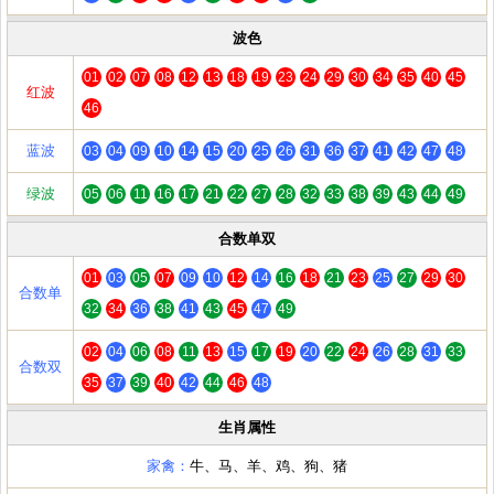
波色
01
02
07
08
12
13
18
19
23
24
29
30
34
35
40
45
红波
46
蓝波
03
04
09
10
14
15
20
25
26
31
36
37
41
42
47
48
绿波
05
06
11
16
17
21
22
27
28
32
33
38
39
43
44
49
合数单双
01
03
05
07
09
10
12
14
16
18
21
23
25
27
29
30
合数单
32
34
36
38
41
43
45
47
49
02
04
06
08
11
13
15
17
19
20
22
24
26
28
31
33
合数双
35
37
39
40
42
44
46
48
生肖属性
家禽：
牛、马、羊、鸡、狗、猪