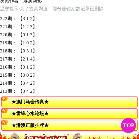
发帖作者：港澳新彩
温馨提示:为了提高网速，部分连错期数记录已删除
222期：
【3 1 2】
221期：
【1 2 3】
220期：
【0 1 3】
219期：
【1 0 2】
218期：
【0 3 1】
217期：
【2 1 4】
216期：
【0 1 2】
215期：
【3 0 2】
214期：
【3 4 2】
213期：
【3 4 2】
★澳门马会传真★
★雷锋心水论坛★
TOP
★港澳正版挂牌★